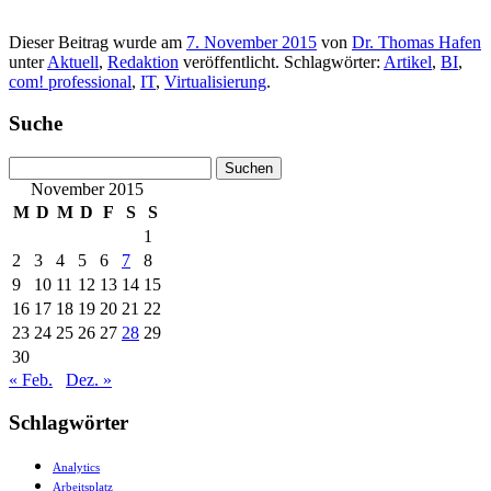
Dieser Beitrag wurde am
7. November 2015
von
Dr. Thomas Hafen
unter
Aktuell
,
Redaktion
veröffentlicht. Schlagwörter:
Artikel
,
BI
,
com! professional
,
IT
,
Virtualisierung
.
Suche
Suchen
nach:
November 2015
M
D
M
D
F
S
S
1
2
3
4
5
6
7
8
9
10
11
12
13
14
15
16
17
18
19
20
21
22
23
24
25
26
27
28
29
30
« Feb.
Dez. »
Schlagwörter
Analytics
Arbeitsplatz