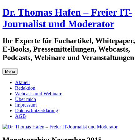
Zum
Dr. Thomas Hafen – Freier IT-
Inhalt
springen
Journalist und Moderator
Ihr Experte für Fachartikel, Whitepaper,
E-Books, Pressemitteilungen, Webcasts,
Podcasts, Webinare und Veranstaltungen
Menü
Aktuell
Redaktion
Webcasts und Webinare
Über mich
Impressum
Datenschutzerklärung
AGB
Monatsarchiv:
November 2015