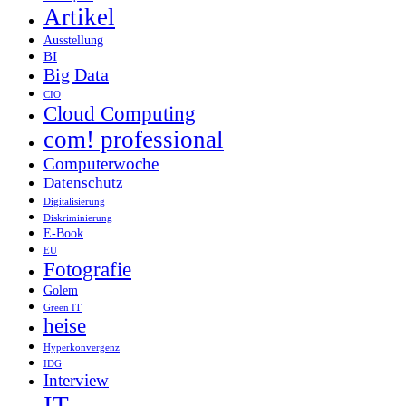
Artikel
Ausstellung
BI
Big Data
CIO
Cloud Computing
com! professional
Computerwoche
Datenschutz
Digitalisierung
Diskriminierung
E-Book
EU
Fotografie
Golem
Green IT
heise
Hyperkonvergenz
IDG
Interview
IT