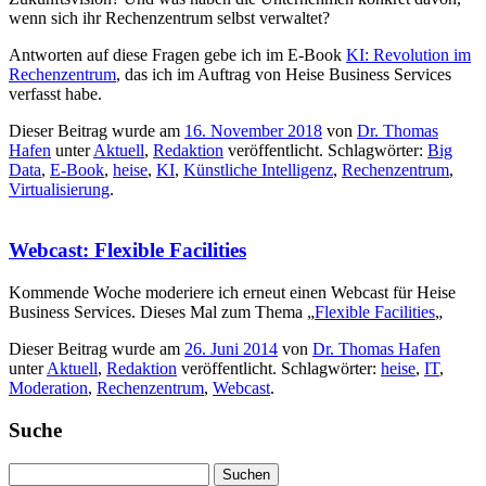
wenn sich ihr Rechenzentrum selbst verwaltet?
Antworten auf diese Fragen gebe ich im E-Book
KI: Revolution im
Rechenzentrum
, das ich im Auftrag von Heise Business Services
verfasst habe.
Dieser Beitrag wurde am
16. November 2018
von
Dr. Thomas
Hafen
unter
Aktuell
,
Redaktion
veröffentlicht. Schlagwörter:
Big
Data
,
E-Book
,
heise
,
KI
,
Künstliche Intelligenz
,
Rechenzentrum
,
Virtualisierung
.
Webcast: Flexible Facilities
Kommende Woche moderiere ich erneut einen Webcast für Heise
Business Services. Dieses Mal zum Thema „
Flexible Facilities
„
Dieser Beitrag wurde am
26. Juni 2014
von
Dr. Thomas Hafen
unter
Aktuell
,
Redaktion
veröffentlicht. Schlagwörter:
heise
,
IT
,
Moderation
,
Rechenzentrum
,
Webcast
.
Suche
Suchen