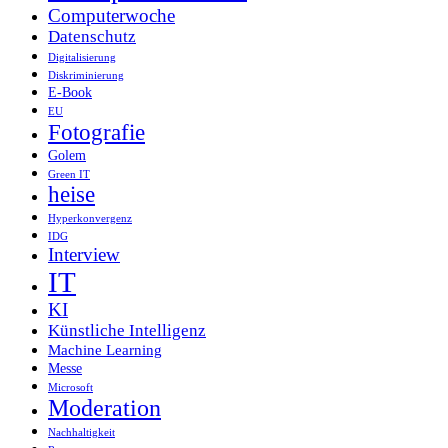
Computerwoche
Datenschutz
Digitalisierung
Diskriminierung
E-Book
EU
Fotografie
Golem
Green IT
heise
Hyperkonvergenz
IDG
Interview
IT
KI
Künstliche Intelligenz
Machine Learning
Messe
Microsoft
Moderation
Nachhaltigkeit