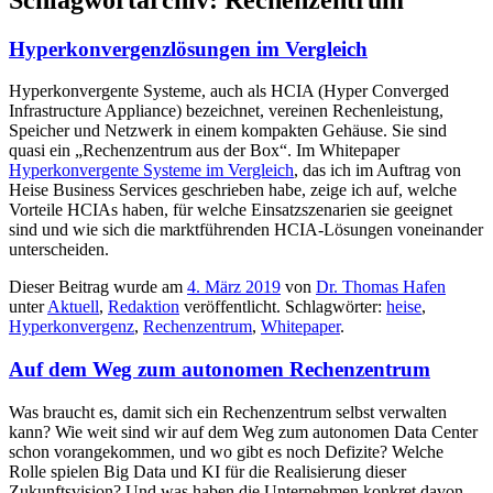
Hyperkonvergenzlösungen im Vergleich
Hyperkonvergente Systeme, auch als HCIA (Hyper Converged
Infrastructure Appliance) bezeichnet, vereinen Rechenleistung,
Speicher und Netzwerk in einem kompakten Gehäuse. Sie sind
quasi ein „Rechenzentrum aus der Box“. Im Whitepaper
Hyperkonvergente Systeme im Vergleich
, das ich im Auftrag von
Heise Business Services geschrieben habe, zeige ich auf, welche
Vorteile HCIAs haben, für welche Einsatzszenarien sie geeignet
sind und wie sich die marktführenden HCIA-Lösungen voneinander
unterscheiden.
Dieser Beitrag wurde am
4. März 2019
von
Dr. Thomas Hafen
unter
Aktuell
,
Redaktion
veröffentlicht. Schlagwörter:
heise
,
Hyperkonvergenz
,
Rechenzentrum
,
Whitepaper
.
Auf dem Weg zum autonomen Rechenzentrum
Was braucht es, damit sich ein Rechenzentrum selbst verwalten
kann? Wie weit sind wir auf dem Weg zum autonomen Data Center
schon vorangekommen, und wo gibt es noch Defizite? Welche
Rolle spielen Big Data und KI für die Realisierung dieser
Zukunftsvision? Und was haben die Unternehmen konkret davon,