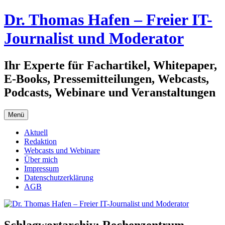
Zum
Dr. Thomas Hafen – Freier IT-
Inhalt
springen
Journalist und Moderator
Ihr Experte für Fachartikel, Whitepaper,
E-Books, Pressemitteilungen, Webcasts,
Podcasts, Webinare und Veranstaltungen
Menü
Aktuell
Redaktion
Webcasts und Webinare
Über mich
Impressum
Datenschutzerklärung
AGB
Schlagwortarchiv:
Rechenzentrum