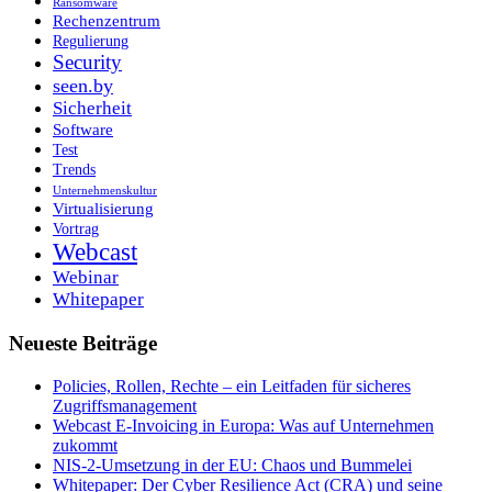
Ransomware
Rechenzentrum
Regulierung
Security
seen.by
Sicherheit
Software
Test
Trends
Unternehmenskultur
Virtualisierung
Vortrag
Webcast
Webinar
Whitepaper
Neueste Beiträge
Policies, Rollen, Rechte – ein Leitfaden für sicheres
Zugriffsmanagement
Webcast E-Invoicing in Europa: Was auf Unternehmen
zukommt
NIS-2-Umsetzung in der EU: Chaos und Bummelei
Whitepaper: Der Cyber Resilience Act (CRA) und seine