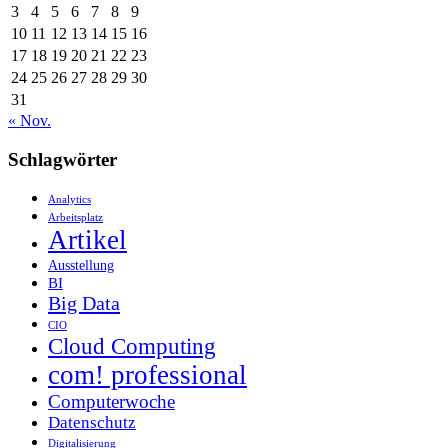
3
4
5
6
7
8
9
10
11
12
13
14
15
16
17
18
19
20
21
22
23
24
25
26
27
28
29
30
31
« Nov.
Schlagwörter
Analytics
Arbeitsplatz
Artikel
Ausstellung
BI
Big Data
CIO
Cloud Computing
com! professional
Computerwoche
Datenschutz
Digitalisierung