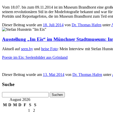
Vom 18.07. bis zum 09.11.2014 ist im Museum Brandhorst eine große
seinem revolutionären Stil in der Modefotografie bekannt und war für
Porträts und Reportagefotos, die im Museum Brandhorst zum Teil ers
Dieser Beitrag wurde am
18. Juli 2014
von
Dr. Thomas Hafen
unter
A
Ausstellung „Im Eis“ im Münchner Stadtmuseum: Int
Aktuell auf
seen.by
und
heise Foto
: Mein Interview mit Stefan Hunste
Poesie im Eis: Seelenbilder aus Grönland
Dieser Beitrag wurde am
13. Mai 2014
von
Dr. Thomas Hafen
unter
Suche
Suchen
nach:
August 2026
M
D
M
D
F
S
S
1
2