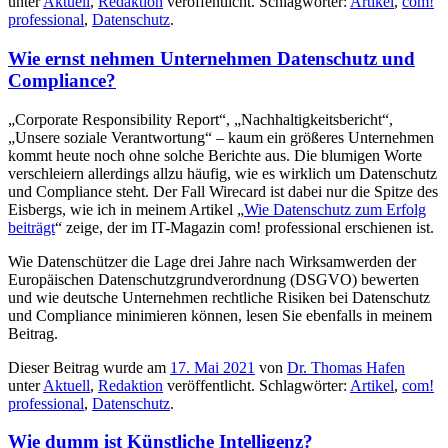
unter
Aktuell
,
Redaktion
veröffentlicht. Schlagwörter:
Artikel
,
com!
professional
,
Datenschutz
.
Wie ernst nehmen Unternehmen Datenschutz und
Compliance?
„Corporate Responsibility Report“, „Nachhaltigkeitsbericht“,
„Unsere soziale Verantwortung“ – kaum ein größeres Unternehmen
kommt heute noch ohne solche Berichte aus. Die blumigen Worte
verschleiern allerdings allzu häufig, wie es wirklich um Datenschutz
und Compliance steht. Der Fall Wirecard ist dabei nur die Spitze des
Eisbergs, wie ich in meinem Artikel „
Wie Datenschutz zum Erfolg
beiträgt
“ zeige, der im IT-Magazin com! professional erschienen ist.
Wie Datenschützer die Lage drei Jahre nach Wirksamwerden der
Europäischen Datenschutzgrundverordnung (DSGVO) bewerten
und wie deutsche Unternehmen rechtliche Risiken bei Datenschutz
und Compliance minimieren können, lesen Sie ebenfalls in meinem
Beitrag.
Dieser Beitrag wurde am
17. Mai 2021
von
Dr. Thomas Hafen
unter
Aktuell
,
Redaktion
veröffentlicht. Schlagwörter:
Artikel
,
com!
professional
,
Datenschutz
.
Wie dumm ist Künstliche Intelligenz?