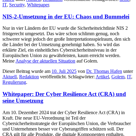
IT
,
Security
,
Whitepaper
.
NIS-2-Umsetzung in der EU: Chaos und Bummelei
Nur in vier Ländern der EU wurde die Sicherheitsrichtlinie NIS 2
fristgerecht umgesetzt. Das wäre schon schlimm genug, noch
schwerer wiegt jedoch der große Interpretationsspielraum, den sich
die Länder bei der Umsetzung genehmigt haben. So wird das
erklärte Ziel, ein einheitliches Cybersicherheitsniveau in der
Europäischen Union zu gewährleisten, kaum erreicht werden.
Meine
Analyse der aktuellen Situation
auf Golem.
Dieser Beitrag wurde am
10. Juli 2025
von
Dr. Thomas Hafen
unter
Aktuell
,
Redaktion
veröffentlicht. Schlagwörter:
Artikel
,
Golem
,
IT
,
Regulierung
.
Whitepaper: Der Cyber Resilience Act (CRA) und
seine Umsetzung
Am 10. Dezember 2024 trat der Cyber Resilience Act (CRA) in
Kraft. Die neue EU-Verordnung ist Teil der
Cybersicherheitsstrategie der Europäischen Union, die Verbraucher
und Unternehmen besser vor Cyberangriffen schützen soll. Der
CRA gilt für alle Produkte, die digitale Komponenten enthalten,