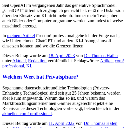
Seit OpenAI im vergangenen Jahr das generative Sprachmodell
„ChatGPT“ öffentlich zugänglich gemacht hat, reißt die Diskussion
über den Einsatz von KI nicht mehr ab. Immer mehr Texte, aber
auch Bilder oder Computerprogramme werden zumindest teilweise
maschinell erzeugt.
In
meinem Arti
ke
l
für com! professional gehe ich der Frage nach,
wie Unternehmen ChatGPT und andere KI-Lösung sinnvoll
einsetzen können und wo die Grenzen liegen.
Dieser Beitrag wurde am
18. April 2023
von
Dr. Thomas Hafen
unter
Aktuell
,
Redaktion
veröffentlicht. Schlagwörter:
Artikel
,
com!
professional
,
KI
.
Welchen Wert hat Privatsphäre?
Sogenannte datenschutzfreundliche Technologien (Privacy-
Enhancing Technologies) sind seit gut 25 Jahren bekannt, werden
aber kaum angewandt. Warum das so ist, und warum das
Marktforschungsunternehmen Gartner ausgerechnet jetzt eine
Renaissance dieser Technologien vorhersagt, beleuchte ich in der
aktuellen com! professional
.
Dieser Beitrag wurde am
11. April 2022
von
Dr. Thomas Hafen