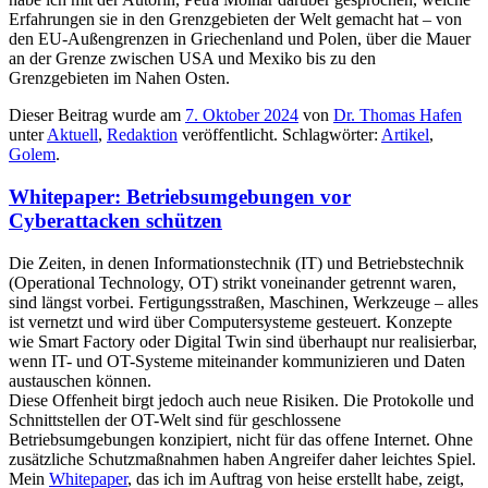
Erfahrungen sie in den Grenzgebieten der Welt gemacht hat – von
den EU-Außengrenzen in Griechenland und Polen, über die Mauer
an der Grenze zwischen USA und Mexiko bis zu den
Grenzgebieten im Nahen Osten.
Dieser Beitrag wurde am
7. Oktober 2024
von
Dr. Thomas Hafen
unter
Aktuell
,
Redaktion
veröffentlicht. Schlagwörter:
Artikel
,
Golem
.
Whitepaper: Betriebsumgebungen vor
Cyberattacken schützen
Die Zeiten, in denen Informationstechnik (IT) und Betriebstechnik
(Operational Technology, OT) strikt voneinander getrennt waren,
sind längst vorbei. Fertigungsstraßen, Maschinen, Werkzeuge – alles
ist vernetzt und wird über Computersysteme gesteuert. Konzepte
wie Smart Factory oder Digital Twin sind überhaupt nur realisierbar,
wenn IT- und OT-Systeme miteinander kommunizieren und Daten
austauschen können.
Diese Offenheit birgt jedoch auch neue Risiken. Die Protokolle und
Schnittstellen der OT-Welt sind für geschlossene
Betriebsumgebungen konzipiert, nicht für das offene Internet. Ohne
zusätzliche Schutzmaßnahmen haben Angreifer daher leichtes Spiel.
Mein
Whitepaper
, das ich im Auftrag von heise erstellt habe, zeigt,