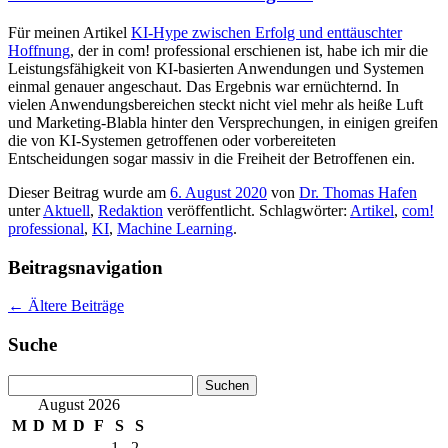
Für meinen Artikel
KI-Hype zwischen Erfolg und enttäuschter
Hoffnung
, der in com! professional erschienen ist, habe ich mir die
Leistungsfähigkeit von KI-basierten Anwendungen und Systemen
einmal genauer angeschaut. Das Ergebnis war ernüchternd. In
vielen Anwendungsbereichen steckt nicht viel mehr als heiße Luft
und Marketing-Blabla hinter den Versprechungen, in einigen greifen
die von KI-Systemen getroffenen oder vorbereiteten
Entscheidungen sogar massiv in die Freiheit der Betroffenen ein.
Dieser Beitrag wurde am
6. August 2020
von
Dr. Thomas Hafen
unter
Aktuell
,
Redaktion
veröffentlicht. Schlagwörter:
Artikel
,
com!
professional
,
KI
,
Machine Learning
.
Beitragsnavigation
←
Ältere Beiträge
Suche
Suchen
nach:
August 2026
M
D
M
D
F
S
S
1
2