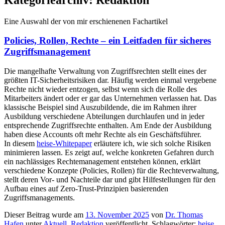
Eine Auswahl der von mir erschienenen Fachartikel
Policies, Rollen, Rechte – ein Leitfaden für sicheres
Zugriffsmanagement
Die mangelhafte Verwaltung von Zugriffsrechten stellt eines der
größten IT-Sicherheitsrisiken dar. Häufig werden einmal vergebene
Rechte nicht wieder entzogen, selbst wenn sich die Rolle des
Mitarbeiters ändert oder er gar das Unternehmen verlassen hat. Das
klassische Beispiel sind Auszubildende, die im Rahmen ihrer
Ausbildung verschiedene Abteilungen durchlaufen und in jeder
entsprechende Zugriffsrechte enthalten. Am Ende der Ausbildung
haben diese Accounts oft mehr Rechte als ein Geschäftsführer.
In diesem
heise-Whitepaper
erläutere ich, wie sich solche Risiken
minimieren lassen. Es zeigt auf, welche konkreten Gefahren durch
ein nachlässiges Rechtemanagement entstehen können, erklärt
verschiedene Konzepte (Policies, Rollen) für die Rechteverwaltung,
stellt deren Vor- und Nachteile dar und gibt Hilfestellungen für den
Aufbau eines auf Zero-Trust-Prinzipien basierenden
Zugriffsmanagements.
Dieser Beitrag wurde am
13. November 2025
von
Dr. Thomas
Hafen
unter
Aktuell
,
Redaktion
veröffentlicht. Schlagwörter:
heise
,