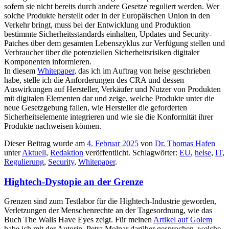
sofern sie nicht bereits durch andere Gesetze reguliert werden. Wer
solche Produkte herstellt oder in der Europäischen Union in den
Verkehr bringt, muss bei der Entwicklung und Produktion
bestimmte Sicherheitsstandards einhalten, Updates und Security-
Patches über dem gesamten Lebenszyklus zur Verfügung stellen und
Verbraucher über die potenziellen Sicherheitsrisiken digitaler
Komponenten informieren.
In diesem
Whitepaper
, das ich im Auftrag von heise geschrieben
habe, stelle ich die Anforderungen des CRA und dessen
Auswirkungen auf Hersteller, Verkäufer und Nutzer von Produkten
mit digitalen Elementen dar und zeige, welche Produkte unter die
neue Gesetzgebung fallen, wie Hersteller die geforderten
Sicherheitselemente integrieren und wie sie die Konformität ihrer
Produkte nachweisen können.
Dieser Beitrag wurde am
4. Februar 2025
von
Dr. Thomas Hafen
unter
Aktuell
,
Redaktion
veröffentlicht. Schlagwörter:
EU
,
heise
,
IT
,
Regulierung
,
Security
,
Whitepaper
.
Hightech-Dystopie an der Grenze
Grenzen sind zum Testlabor für die Hightech-Industrie geworden,
Verletzungen der Menschenrechte an der Tagesordnung, wie das
Buch The Walls Have Eyes zeigt. Für meinen
Artikel auf Golem
habe ich mit der Autorin, Petra Molnar darüber gesprochen, welche