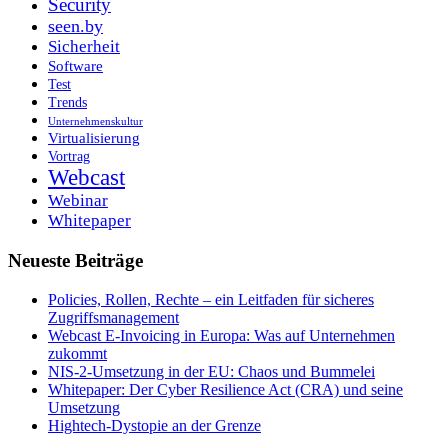
Security
seen.by
Sicherheit
Software
Test
Trends
Unternehmenskultur
Virtualisierung
Vortrag
Webcast
Webinar
Whitepaper
Neueste Beiträge
Policies, Rollen, Rechte – ein Leitfaden für sicheres
Zugriffsmanagement
Webcast E-Invoicing in Europa: Was auf Unternehmen
zukommt
NIS-2-Umsetzung in der EU: Chaos und Bummelei
Whitepaper: Der Cyber Resilience Act (CRA) und seine
Umsetzung
Hightech-Dystopie an der Grenze