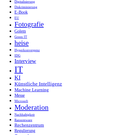
Digitalisierung
Diskriminierung
E-Book
EU
Fotografie
Golem
Green IT
heise
Hyperkonvergenz
IDG
Interview
IT
KI
Künstliche Intelligenz
Machine Learning
Messe
Microsoft
Moderation
Nachhaltigkeit
Ransomware
Rechenzentrum
Regulierung