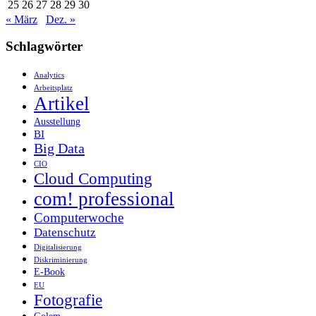
25
26
27
28
29
30
« März
Dez. »
Schlagwörter
Analytics
Arbeitsplatz
Artikel
Ausstellung
BI
Big Data
CIO
Cloud Computing
com! professional
Computerwoche
Datenschutz
Digitalisierung
Diskriminierung
E-Book
EU
Fotografie