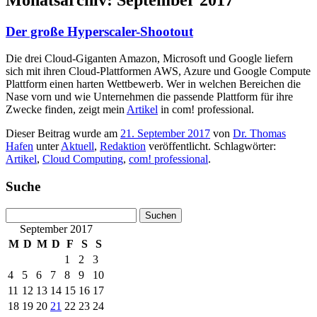
Der große Hyperscaler-Shootout
Die drei Cloud-Giganten Amazon, Microsoft und Google liefern
sich mit ihren Cloud-Plattformen AWS, Azure und Google Compute
Plattform einen harten Wettbewerb. Wer in welchen Bereichen die
Nase vorn und wie Unternehmen die passende Plattform für ihre
Zwecke finden, zeigt mein
Artikel
in com! professional.
Dieser Beitrag wurde am
21. September 2017
von
Dr. Thomas
Hafen
unter
Aktuell
,
Redaktion
veröffentlicht. Schlagwörter:
Artikel
,
Cloud Computing
,
com! professional
.
Suche
Suchen
nach:
September 2017
M
D
M
D
F
S
S
1
2
3
4
5
6
7
8
9
10
11
12
13
14
15
16
17
18
19
20
21
22
23
24