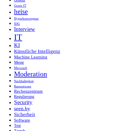
Golem
Green IT
heise
Hyperkonvergenz
IDG
Interview
IT
KI
Künstliche Intelligenz
Machine Learning
Messe
Microsoft
Moderation
Nachhaltigkeit
Ransomware
Rechenzentrum
Regulierung
Security
seen.by
Sicherheit
Software
Test
Trends