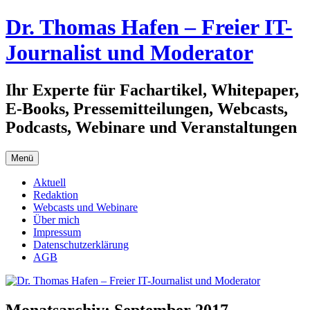
Zum
Dr. Thomas Hafen – Freier IT-
Inhalt
springen
Journalist und Moderator
Ihr Experte für Fachartikel, Whitepaper,
E-Books, Pressemitteilungen, Webcasts,
Podcasts, Webinare und Veranstaltungen
Menü
Aktuell
Redaktion
Webcasts und Webinare
Über mich
Impressum
Datenschutzerklärung
AGB
Monatsarchiv:
September 2017