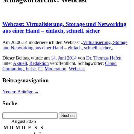
Webcast: Virtualisierung, Storage und Networking
aus einer Hand – einfach, schnell, sicher
Am 26.06.14 moderiere ich den Webcast „
Virtualisierung, Storage
und Networking aus einer Hand – einfach, schnell, sicher
„
Dieser Beitrag wurde am
14. Juni 2014
von
Dr. Thomas Hafen
unter
Aktuell
,
Redaktion
veröffentlicht. Schlagwörter:
Cloud
Computing
,
heise
,
IT
,
Moderation
,
Webcast
.
Beitragsnavigation
Neuere Beiträge
→
Suche
Suchen
nach:
August 2026
M
D
M
D
F
S
S