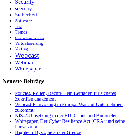
Security
seen.by
Sicherheit
Software
Test
Trends
Unternehmenskultur
Virtualisierung
Vortrag
Webcast
Webinar
Whitepaper
Neueste Beiträge
Policies, Rollen, Rechte – ein Leitfaden für sicheres
Zugriffsmanagement
Webcast E-Invoicing in Europa: Was auf Unternehmen
zukommt
NIS-2-Umsetzung in der EU: Chaos und Bummelei
Whitepaper: Der Cyber Resilience Act (CRA) und seine
Umsetzung
Hightech-Dystopie an der Grenze