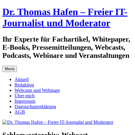
Zum
Dr. Thomas Hafen – Freier IT-
Inhalt
springen
Journalist und Moderator
Ihr Experte für Fachartikel, Whitepaper,
E-Books, Pressemitteilungen, Webcasts,
Podcasts, Webinare und Veranstaltungen
Menü
Aktuell
Redaktion
Webcasts und Webinare
Über mich
Impressum
Datenschutzerklärung
AGB
Schlagwortarchiv:
Webcast