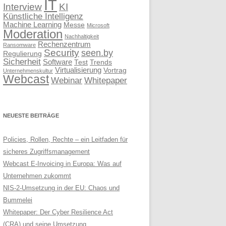
IT
Interview
KI
Künstliche Intelligenz
Machine Learning
Messe
Microsoft
Moderation
Nachhaltigkeit
Rechenzentrum
Ransomware
Security
seen.by
Regulierung
Sicherheit
Software
Test
Trends
Virtualisierung
Vortrag
Unternehmenskultur
Webcast
Webinar
Whitepaper
NEUESTE BEITRÄGE
Policies, Rollen, Rechte – ein Leitfaden für
sicheres Zugriffsmanagement
Webcast E-Invoicing in Europa: Was auf
Unternehmen zukommt
NIS-2-Umsetzung in der EU: Chaos und
Bummelei
Whitepaper: Der Cyber Resilience Act
(CRA) und seine Umsetzung