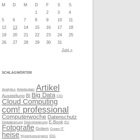
M
D
M
D
F
S
S
1
2
3
4
5
6
7
8
9
10
11
12
13
14
15
16
17
18
19
20
21
22
23
24
25
26
27
28
29
30
31
Juni »
SCHLAGWÖRTER
Artikel
Analytics
Arbeitsplatz
Big Data
BI
Ausstellung
CIO
Cloud Computing
com! professional
Computerwoche
Datenschutz
E-Book
Digitalisierung
Diskriminierung
EU
Fotografie
Golem
Green IT
heise
Hyperkonvergenz
IDG