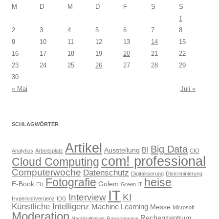
M
D
M
D
F
S
S
1
2
3
4
5
6
7
8
9
10
11
12
13
14
15
16
17
18
19
20
21
22
23
24
25
26
27
28
29
30
« Mai
Juli »
SCHLAGWÖRTER
Artikel
Big Data
BI
Ausstellung
Analytics
Arbeitsplatz
CIO
com! professional
Cloud Computing
Computerwoche
Datenschutz
Digitalisierung
Diskriminierung
Fotografie
heise
E-Book
Golem
EU
Green IT
IT
Interview
KI
Hyperkonvergenz
IDG
Künstliche Intelligenz
Machine Learning
Messe
Microsoft
Moderation
Rechenzentrum
Nachhaltigkeit
Ransomware