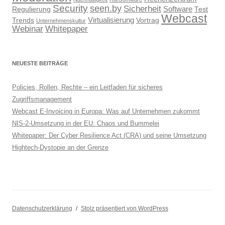
Security
seen.by
Sicherheit
Software
Regulierung
Test
Webcast
Virtualisierung
Trends
Vortrag
Unternehmenskultur
Webinar
Whitepaper
NEUESTE BEITRÄGE
Policies, Rollen, Rechte – ein Leitfaden für sicheres
Zugriffsmanagement
Webcast E-Invoicing in Europa: Was auf Unternehmen zukommt
NIS-2-Umsetzung in der EU: Chaos und Bummelei
Whitepaper: Der Cyber Resilience Act (CRA) und seine Umsetzung
Hightech-Dystopie an der Grenze
Datenschutzerklärung
Stolz präsentiert von WordPress