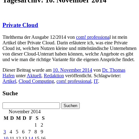
Private Cloud
Titelthema der Ausgabe 12/2014 von
com! professiona
l ist mein
Artikel über Private Cloud. Darin erläutere ich, was eine Private
Cloud ist, welchen Nutzen kleine und mittelständische Unternehmen
von dieser Cloud-Unterart haben können, welche Angebote es gibt
und wie man die richtige Variante für die eigenen Ansprüche findet.
Dieser Beitrag wurde am
10. November 2014
von
Dr. Thomas
Hafen
unter
Aktuell
,
Redaktion
veröffentlicht. Schlagwörter:
Artikel
,
Cloud Computing
,
com! professional
,
IT
.
Suche
Suchen
nach:
November 2014
M
D
M
D
F
S
S
1
2
3
4
5
6
7
8
9
10
11
12
13
14
15
16