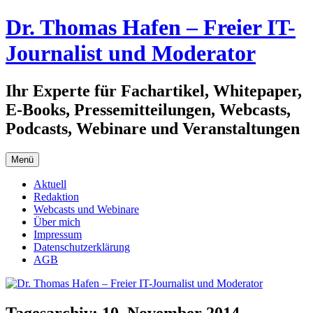
Zum
Dr. Thomas Hafen – Freier IT-
Inhalt
springen
Journalist und Moderator
Ihr Experte für Fachartikel, Whitepaper,
E-Books, Pressemitteilungen, Webcasts,
Podcasts, Webinare und Veranstaltungen
Menü
Aktuell
Redaktion
Webcasts und Webinare
Über mich
Impressum
Datenschutzerklärung
AGB
Tagesarchiv:
10. November 2014