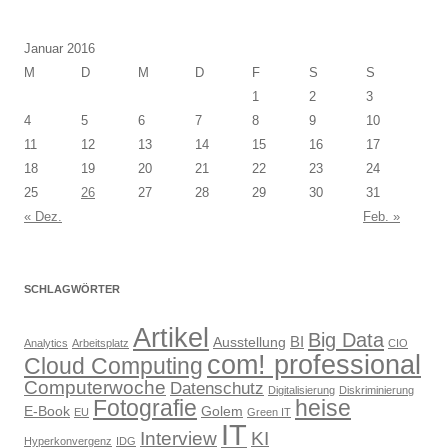
Januar 2016
M
D
M
D
F
S
S
1
2
3
4
5
6
7
8
9
10
11
12
13
14
15
16
17
18
19
20
21
22
23
24
25
26
27
28
29
30
31
« Dez.
Feb. »
SCHLAGWÖRTER
Artikel
Big Data
BI
Ausstellung
Analytics
Arbeitsplatz
CIO
com! professional
Cloud Computing
Computerwoche
Datenschutz
Digitalisierung
Diskriminierung
Fotografie
heise
E-Book
Golem
EU
Green IT
IT
Interview
KI
Hyperkonvergenz
IDG