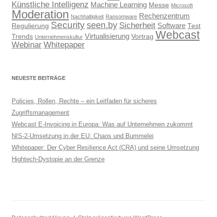
Künstliche Intelligenz
Machine Learning
Messe
Microsoft
Moderation
Rechenzentrum
Nachhaltigkeit
Ransomware
Security
seen.by
Sicherheit
Software
Regulierung
Test
Webcast
Virtualisierung
Trends
Vortrag
Unternehmenskultur
Webinar
Whitepaper
NEUESTE BEITRÄGE
Policies, Rollen, Rechte – ein Leitfaden für sicheres
Zugriffsmanagement
Webcast E-Invoicing in Europa: Was auf Unternehmen zukommt
NIS-2-Umsetzung in der EU: Chaos und Bummelei
Whitepaper: Der Cyber Resilience Act (CRA) und seine Umsetzung
Hightech-Dystopie an der Grenze