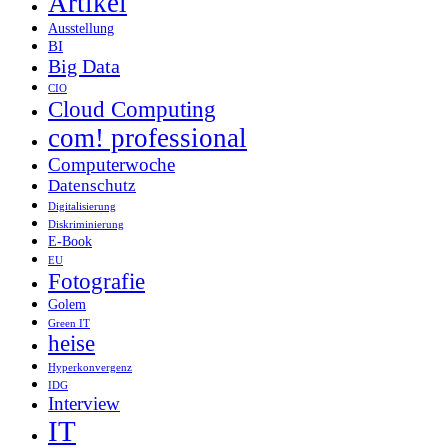
Artikel
Ausstellung
BI
Big Data
CIO
Cloud Computing
com! professional
Computerwoche
Datenschutz
Digitalisierung
Diskriminierung
E-Book
EU
Fotografie
Golem
Green IT
heise
Hyperkonvergenz
IDG
Interview
IT