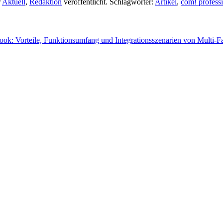
r
Aktuell
,
Redaktion
veröffentlicht. Schlagwörter:
Artikel
,
com! profess
ok: Vorteile, Funktionsumfang und Integrationsszenarien von Multi-F