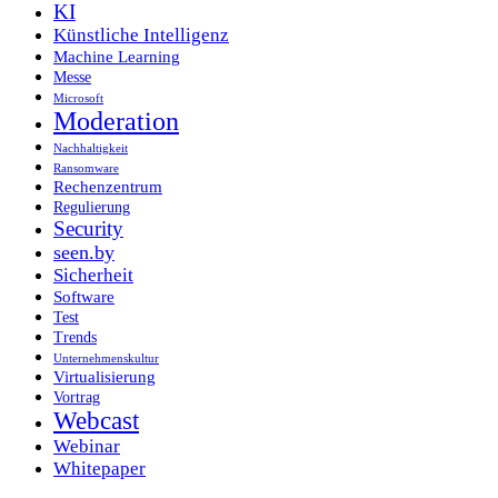
KI
Künstliche Intelligenz
Machine Learning
Messe
Microsoft
Moderation
Nachhaltigkeit
Ransomware
Rechenzentrum
Regulierung
Security
seen.by
Sicherheit
Software
Test
Trends
Unternehmenskultur
Virtualisierung
Vortrag
Webcast
Webinar
Whitepaper