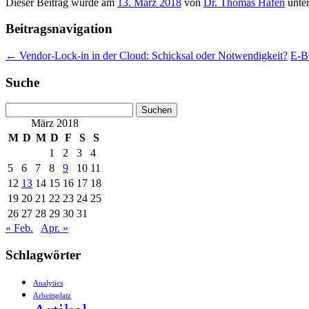
Dieser Beitrag wurde am
13. März 2018
von
Dr. Thomas Hafen
unte
Beitragsnavigation
←
Vendor-Lock-in in der Cloud: Schicksal oder Notwendigkeit?
E-Bo
Suche
Suchen
nach:
März 2018
M
D
M
D
F
S
S
1
2
3
4
5
6
7
8
9
10
11
12
13
14
15
16
17
18
19
20
21
22
23
24
25
26
27
28
29
30
31
« Feb.
Apr. »
Schlagwörter
Analytics
Arbeitsplatz