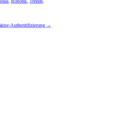
ional
,
Robotik
,
Trends
.
aktor-Authentifizierung
→