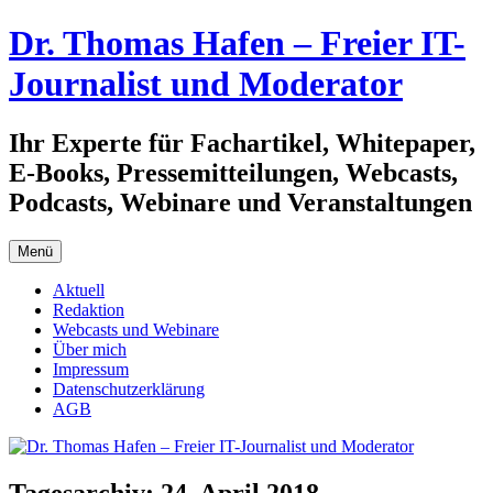
Zum
Dr. Thomas Hafen – Freier IT-
Inhalt
springen
Journalist und Moderator
Ihr Experte für Fachartikel, Whitepaper,
E-Books, Pressemitteilungen, Webcasts,
Podcasts, Webinare und Veranstaltungen
Menü
Aktuell
Redaktion
Webcasts und Webinare
Über mich
Impressum
Datenschutzerklärung
AGB
Tagesarchiv:
24. April 2018