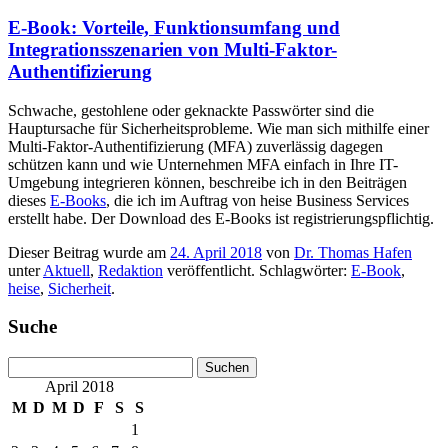
E-Book: Vorteile, Funktionsumfang und
Integrationsszenarien von Multi-Faktor-
Authentifizierung
Schwache, gestohlene oder geknackte Passwörter sind die
Hauptursache für Sicherheitsprobleme. Wie man sich mithilfe einer
Multi-Faktor-Authentifizierung (MFA) zuverlässig dagegen
schützen kann und wie Unternehmen MFA einfach in Ihre IT-
Umgebung integrieren können, beschreibe ich in den Beiträgen
dieses
E-Books
, die ich im Auftrag von heise Business Services
erstellt habe. Der Download des E-Books ist registrierungspflichtig.
Dieser Beitrag wurde am
24. April 2018
von
Dr. Thomas Hafen
unter
Aktuell
,
Redaktion
veröffentlicht. Schlagwörter:
E-Book
,
heise
,
Sicherheit
.
Suche
Suchen
nach:
April 2018
M
D
M
D
F
S
S
1