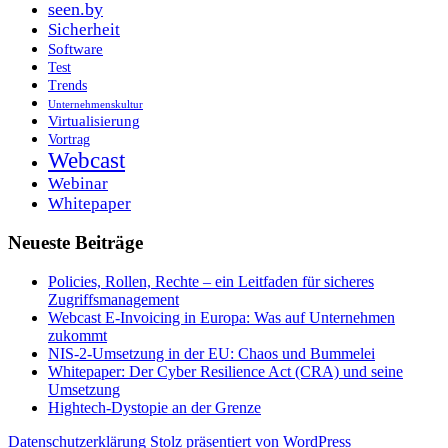
seen.by
Sicherheit
Software
Test
Trends
Unternehmenskultur
Virtualisierung
Vortrag
Webcast
Webinar
Whitepaper
Neueste Beiträge
Policies, Rollen, Rechte – ein Leitfaden für sicheres
Zugriffsmanagement
Webcast E-Invoicing in Europa: Was auf Unternehmen
zukommt
NIS-2-Umsetzung in der EU: Chaos und Bummelei
Whitepaper: Der Cyber Resilience Act (CRA) und seine
Umsetzung
Hightech-Dystopie an der Grenze
Datenschutzerklärung
Stolz präsentiert von WordPress