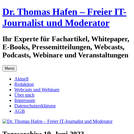
Zum
Dr. Thomas Hafen – Freier IT-
Inhalt
springen
Journalist und Moderator
Ihr Experte für Fachartikel, Whitepaper,
E-Books, Pressemitteilungen, Webcasts,
Podcasts, Webinare und Veranstaltungen
Menü
Aktuell
Redaktion
Webcasts und Webinare
Über mich
Impressum
Datenschutzerklärung
AGB
Tagesarchiv:
19. Juni 2023