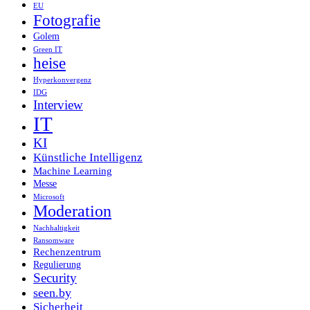
EU
Fotografie
Golem
Green IT
heise
Hyperkonvergenz
IDG
Interview
IT
KI
Künstliche Intelligenz
Machine Learning
Messe
Microsoft
Moderation
Nachhaltigkeit
Ransomware
Rechenzentrum
Regulierung
Security
seen.by
Sicherheit