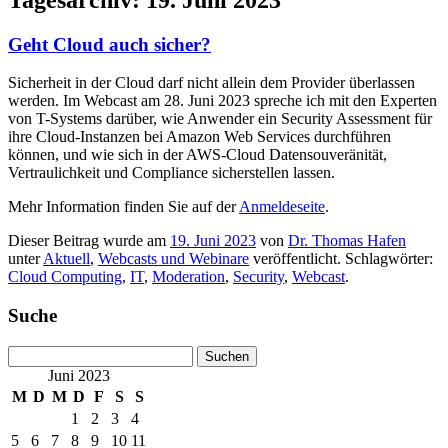
Geht Cloud auch sicher?
Sicherheit in der Cloud darf nicht allein dem Provider überlassen
werden. Im Webcast am 28. Juni 2023 spreche ich mit den Experten
von T-Systems darüber, wie Anwender ein Security Assessment für
ihre Cloud-Instanzen bei Amazon Web Services durchführen
können, und wie sich in der AWS-Cloud Datensouveränität,
Vertraulichkeit und Compliance sicherstellen lassen.
Mehr Information finden Sie auf der
Anmeldeseite
.
Dieser Beitrag wurde am
19. Juni 2023
von
Dr. Thomas Hafen
unter
Aktuell
,
Webcasts und Webinare
veröffentlicht. Schlagwörter:
Cloud Computing
,
IT
,
Moderation
,
Security
,
Webcast
.
Suche
Suchen
nach:
Juni 2023
M
D
M
D
F
S
S
1
2
3
4
5
6
7
8
9
10
11